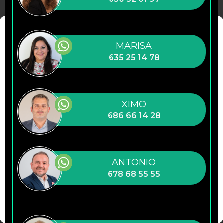
Gestionar consentimiento
MARISA
Para ofrecer las mejores experiencias, utilizamos tecnologías como las
635 25 14 78
cookies para almacenar y/o acceder a la información del dispositivo. El
consentimiento de estas tecnologías nos permitirá procesar datos como
el comportamiento de navegación o las identificaciones únicas en este
sitio. No consentir o retirar el consentimiento, puede afectar
negativamente a ciertas características y funciones.
XIMO
Gestionar los servicios
686 66 14 28
Aceptar
ANTONIO
Denegar
678 68 55 55
Ver preferencias
Política de cookies
Declaración de privacidad
Impressum