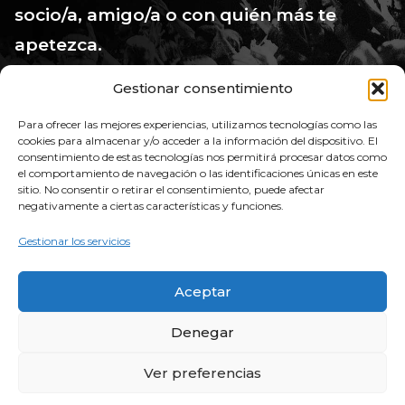
socio/a,
amigo/a
o con quién más te
apetezca.
Gestionar consentimiento
QUIERO COMPARTIR EL EVENTO
Para ofrecer las mejores experiencias, utilizamos tecnologías como las
cookies para almacenar y/o acceder a la información del dispositivo. El
consentimiento de estas tecnologías nos permitirá procesar datos como
el comportamiento de navegación o las identificaciones únicas en este
sitio. No consentir o retirar el consentimiento, puede afectar
negativamente a ciertas características y funciones.
Gestionar los servicios
Aceptar
¿Alguna duda?
Contáctanos en el
613 49 31 68
Denegar
Ver preferencias